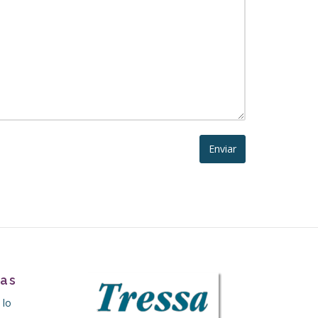
tas
 lo