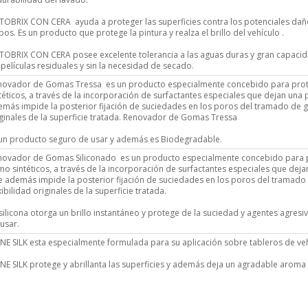
OBRIX CON CERA ayuda a proteger las superficies contra los potenciales daño
pos. Es un producto que protege la pintura y realza el brillo del vehículo .
OBRIX CON CERA posee excelente tolerancia a las aguas duras y gran capacida
 películas residuales y sin la necesidad de secado.
novador de Gomas Tressa es un producto especialmente concebido para prote
téticos, a través de la incorporación de surfactantes especiales que dejan una 
más impide la posterior fijación de suciedades en los poros del tramado de gom
ginales de la superficie tratada. Renovador de Gomas Tressa
 un producto seguro de usar y además es Biodegradable.
novador de Gomas Siliconado es un producto especialmente concebido para pr
o sintéticos, a través de la incorporación de surfactantes especiales que deja
 además impide la posterior fijación de suciedades en los poros del tramado d
xibilidad originales de la superficie tratada.
silicona otorga un brillo instantáneo y protege de la suciedad y agentes agr
usar.
NE SILK esta especialmente formulada para su aplicación sobre tableros de vehí
NE SILK protege y abrillanta las superficies y además deja un agradable aroma 