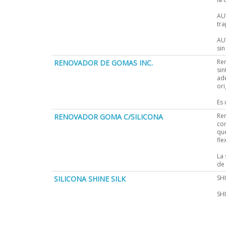
AUT
tra
AUT
sin
Re
RENOVADOR DE GOMAS INC.
sin
ade
ori
Es
Re
RENOVADOR GOMA C/SILICONA
com
que
fle
La 
de 
SHI
SILICONA SHINE SILK
SHI