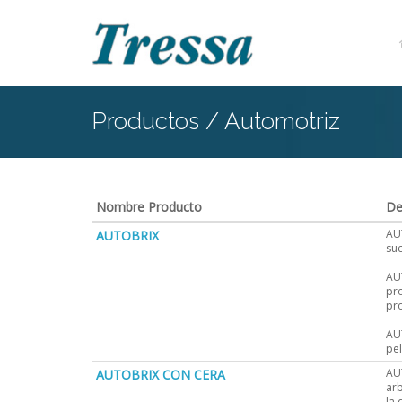
Productos / Automotriz
Nombre Producto
De
AU
AUTOBRIX
suc
AUT
pro
pro
AUT
pel
AU
AUTOBRIX CON CERA
arb
la 