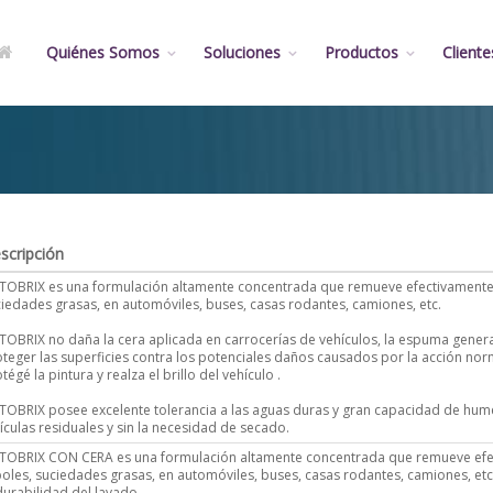
Quiénes Somos
Soluciones
Productos
Cliente
scripción
TOBRIX es una formulación altamente concentrada que remueve efectivamente l
iedades grasas, en automóviles, buses, casas rodantes, camiones, etc.
OBRIX no daña la cera aplicada en carrocerías de vehículos, la espuma gener
teger las superficies contra los potenciales daños causados por la acción nor
tégé la pintura y realza el brillo del vehículo .
OBRIX posee excelente tolerancia a las aguas duras y gran capacidad de humect
ículas residuales y sin la necesidad de secado.
TOBRIX CON CERA es una formulación altamente concentrada que remueve efec
oles, suciedades grasas, en automóviles, buses, casas rodantes, camiones, etc.
durabilidad del lavado.