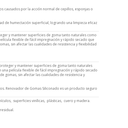
s causados por la acción normal de cepillos, esponjas o
d de humectación superficial, logrando una limpieza eficaz
ger y mantener superficies de goma tanto naturales como
película flexible de fácil impregnación y rápido secado que
as, sin afectar las cualidades de resistencia y flexibilidad
oteger y mantener superficies de goma tanto naturales
n una película flexible de fácil impregnación y rápido secado
e gomas, sin afectar las cualidades de resistencia y
esivos. Renovador de Gomas Siliconado es un producto seguro
culos, superficies vinílicas, plásticas, cuero y madera.
residual.