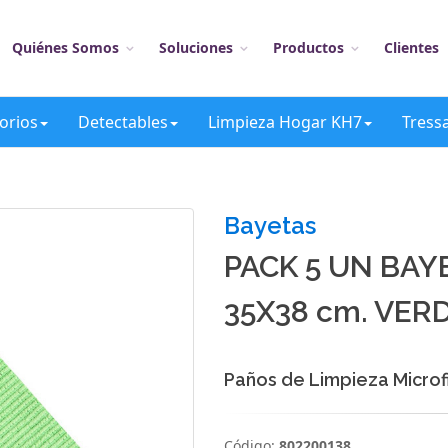
Quiénes Somos
Soluciones
Productos
Clientes
orios
Detectables
Limpieza Hogar KH7
Tress
Bayetas
PACK 5 UN BAY
35X38 cm. VER
Paños de Limpieza Microf
Código:
802200138