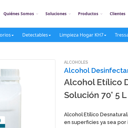
Quiénes Somos
Soluciones
Productos
Clientes
orios
Detectables
Limpieza Hogar KH7
Tress
ALCOHOLES
Alcohol Desinfecta
Alcohol Etílico
Solución 70° 5 L
Alcohol Etílico Desnatura
en superficies ya sea por