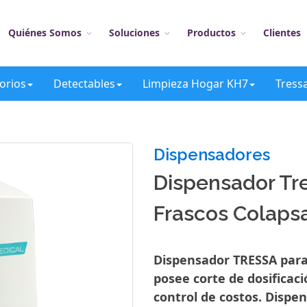
Quiénes Somos
Soluciones
Productos
Clientes
orios
Detectables
Limpieza Hogar KH7
Tress
Dispensadores
Dispensador Tr
Frascos Colaps
Dispensador TRESSA para 
posee corte de dosificac
control de costos. Dispe